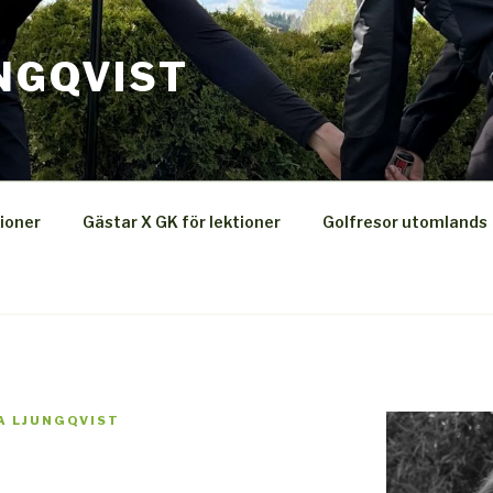
NGQVIST
ioner
Gästar X GK för lektioner
Golfresor utomlands
A LJUNGQVIST