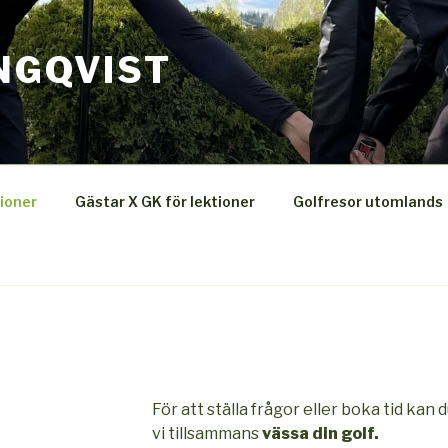
NGQVIST
ioner
Gästar X GK för lektioner
Golfresor utomlands
För att ställa frågor eller boka tid kan d
vi tillsammans
vässa din golf.