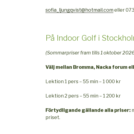
sofia_ljungqvist@hotmail.com
eller 07
På Indoor Golf i Stockho
(Sommarpriser fram tills 1 oktober 202
Välj mellan Bromma, Nacka forum elle
Lektion 1 pers – 55 min – 1 000 kr
Lektion 2 pers – 55 min – 1 200 kr
Förtydligande gällande alla priser:
m
priset.