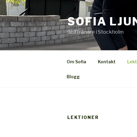
Hoppa
till
SOFIA LJU
innehåll
Golftränare i Stockholm
Om Sofia
Kontakt
Lekt
Blogg
LEKTIONER