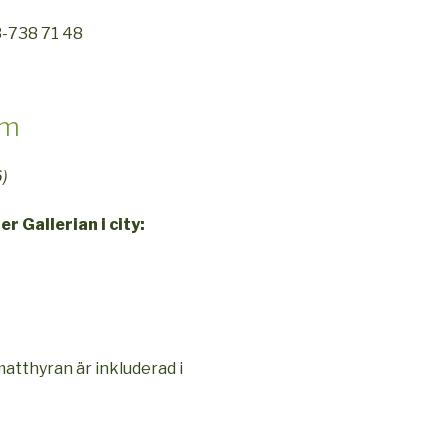
3-738 71 48
lm
6)
r Gallerian i city:
atthyran är inkluderad i